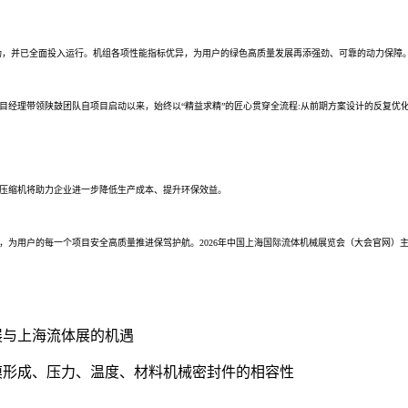
功，并已全面投入运行。机组各项性能指标优异，为用户的绿色高质量发展再添强劲、可靠的动力保障
目经理带领陕鼓团队自项目启动以来，始终以“精益求精”的匠心贯穿全流程:从前期方案设计的反复优
压缩机将助力企业进一步降低生产成本、提升环保效益。
，为用户的每一个项目安全高质量推进保驾护航。
2026年中国上海国际流体机械展览会（大会官网）
展与上海流体展的机遇
膜形成、压力、温度、材料机械密封件的相容性