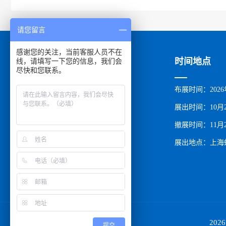
请您留言
感谢您的关注，当前客服人员不在
关于展会
展商中心
时间地点
线，请填写一下您的信息，我们会
尽快和您联系。
组织机构
参展登记
布展时间：2026
展会介绍
展商服务
展出时间：10月2
展品范围
展区图
撤展时间：11月
参展指南
展馆介绍
展出地点：上海
参展费用
展商名单
参展路线
20
提交