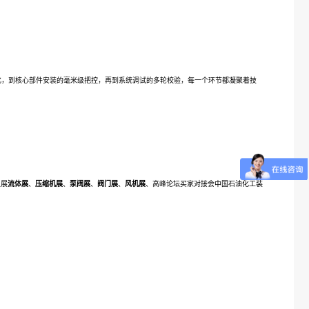
。
化，到核心部件安装的毫米级把控，再到系统调试的多轮校验，每一个环节都凝聚着技
主展
流体展
、
压缩机展
、
泵阀展
、
阀门展
、
风机展
、高峰论坛买家对接会中国石油化工装