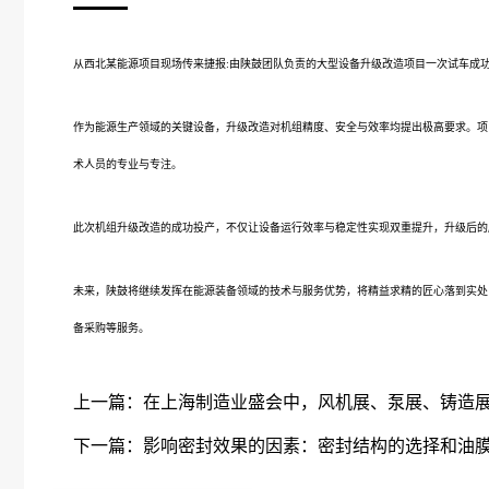
从西北某能源项目现场传来捷报:由陕鼓团队负责的大型设备升级改造项目一次试车成
作为能源生产领域的关键设备，升级改造对机组精度、安全与效率均提出极高要求。项
术人员的专业与专注。
此次机组升级改造的成功投产，不仅让设备运行效率与稳定性实现双重提升，升级后的
未来，陕鼓将继续发挥在能源装备领域的技术与服务优势，将精益求精的匠心落到实处
备采购等服务
。
上一篇：
在上海制造业盛会中，风机展、泵展、铸造
下一篇：
影响密封效果的因素：密封结构的选择和油